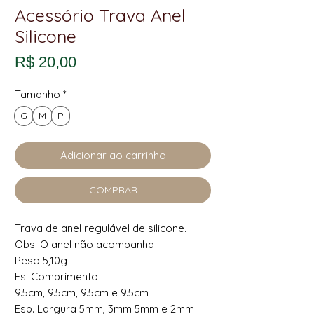
Acessório Trava Anel
Silicone
Preço
R$ 20,00
Tamanho
*
G
M
P
Adicionar ao carrinho
COMPRAR
Trava de anel regulável de silicone.
Obs: O anel não acompanha
Peso 5,10g
Es. Comprimento
9.5cm, 9.5cm, 9.5cm e 9.5cm
Esp. Largura 5mm, 3mm 5mm e 2mm