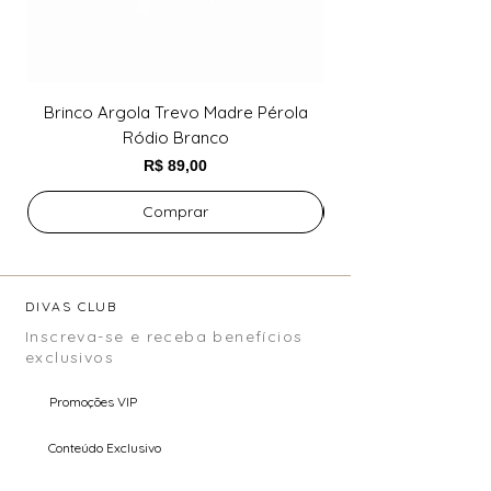
Brinco Argola Trevo Madre Pérola
Brinco Argola Trev
Ródio Branco
Preço
R$ 89,00
Comprar
DIVAS CLUB
Inscreva-se e receba benefícios
exclusivos
Promoções VIP
Conteúdo Exclusivo