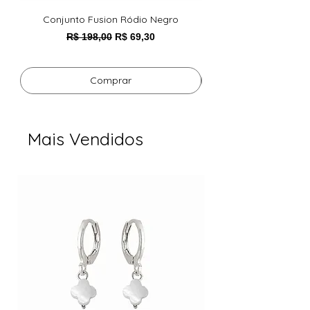
Conjunto Fusion Ródio Negro
Pulseira Foxy Esmeral
Preço normal
Preço promocional
R$ 198,00
R$ 69,30
Comprar
Mais Vendidos