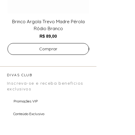
Brinco Argola Trevo Madre Pérola
Brinco Argola Trev
Ródio Branco
Preço
R$ 89,00
Comprar
DIVAS CLUB
Inscreva-se e receba benefícios
exclusivos
Promoções VIP
Conteúdo Exclusivo
Pré Venda