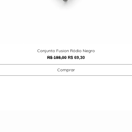
Conjunto Fusion Ródio Negro
Preço normal
Preço promocional
R$ 198,00
R$ 69,30
Comprar