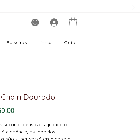
Pulseiras
Linhas
Outlet
 Chain Dourado
Preço
59,00
s são indispensáveis quando o
 é elegância, os modelos
os são super versáteis e deixam