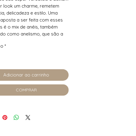
er look um charme, remetem
ia, delicadeza e estilo. Uma
aposta a ser feita com esses
 é o mix de anéis, também
do como anelismo, que são a
ição de vários modelos
ho
*
os.
 elos lisos e cravejado de
as na cor branca banhado a
Adicionar ao carrinho
ial base consiste em uma liga
COMPRAR
a de cobre e zinco e recebe o
de ouro, acrescentamos
 um verniz de proteção que
 uma durabilidade maior da
Nossas peças não possuem o
em sua composição e utilizamos