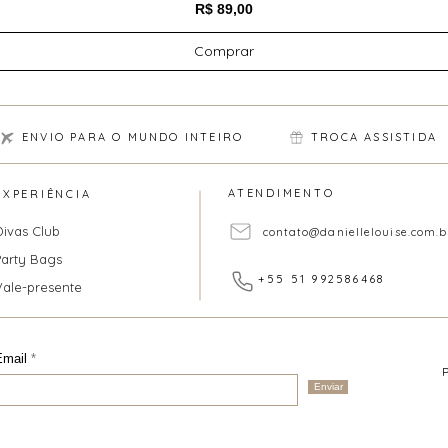
Preço
R$ 89,00
Comprar
ENVIO PARA O MUNDO INTEIRO
TROCA ASSISTIDA
ATENDIMENTO
EXPERIÊNCIA
Divas Club
contato@daniellelouise.com.b
Party Bags
+55 51 992586468
Vale-presente
Email
Enviar