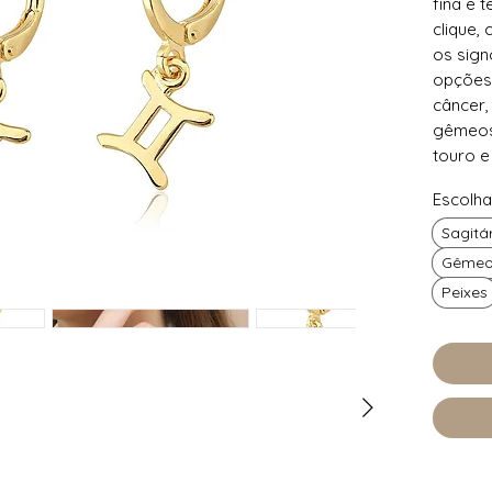
fina e 
clique,
os sign
opções 
câncer,
gêmeos, 
touro e
banhada
Escolha
dourad
seu sig
Sagitá
Peça ba
Gêmeo
com mat
Peixes
hipoale
Argola 
diâmetr
Escolha
Peça li
para di