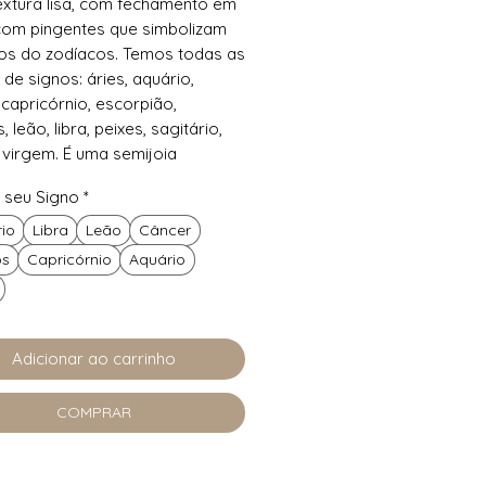
textura lisa, com fechamento em
 com pingentes que simbolizam
os do zodíacos. Temos todas as
de signos: áries, aquário,
 capricórnio, escorpião,
leão, libra, peixes, sagitário,
 virgem. É uma semijoia
 a ouro 18k. Este é o brinco
 seu Signo
*
o para quem assume sem medo
no e personalidade.
rio
Libra
Leão
Câncer
nhada a ouro 18k, produzida
s
Capricórnio
Aquário
eriais nobres, sem níquel e
rgênica.
Folheada com 1,5cm de
o.
Adicionar ao carrinho
 o pingente do seu signo.
nda, delicada e charmsosa. Ideal
COMPRAR
a dia ou crianças.