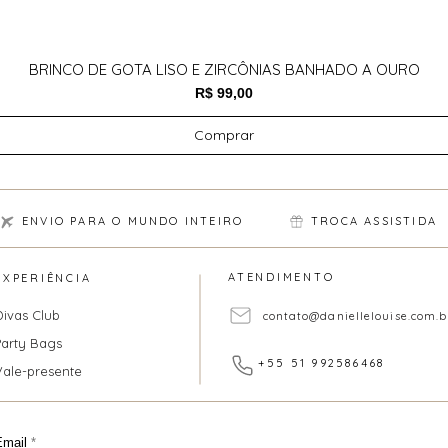
BRINCO DE GOTA LISO E ZIRCÔNIAS BANHADO A OURO
Preço
R$ 99,00
Comprar
ENVIO PARA O MUNDO INTEIRO
TROCA ASSISTIDA
ATENDIMENTO
EXPERIÊNCIA
Divas Club
contato@daniellelouise.com.b
Party Bags
+55 51 992586468
Vale-presente
Email