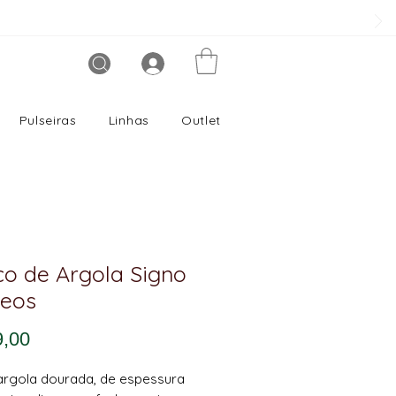
Pulseiras
Linhas
Outlet
co de Argola Signo
eos
Preço
9,00
argola dourada, de espessura