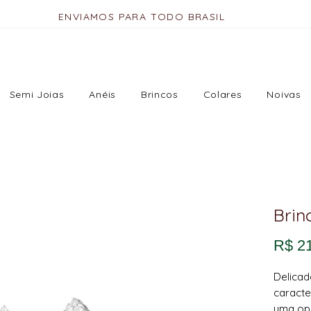
ENVIAMOS PARA TODO BRASIL
Semi Joias
Anéis
Brincos
Colares
Noivas
Brin
R$ 2
Delicad
caracte
uma op