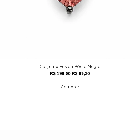
Conjunto Fusion Ródio Negro
Preço normal
Preço promocional
R$ 198,00
R$ 69,30
Comprar