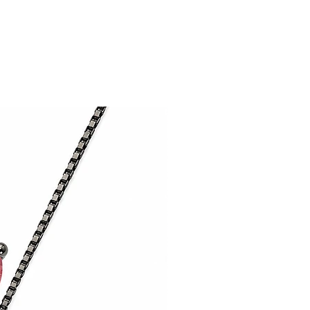
20g
1.9cm Largura 1.9cm
Cristal e Zircônias