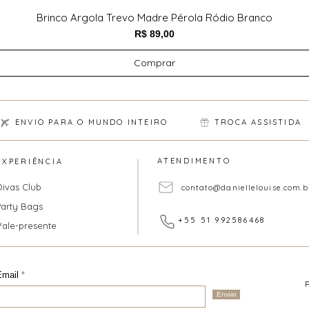
Brinco Argola Trevo Madre Pérola Ródio Branco
Preço
R$ 89,00
Comprar
ENVIO PARA O MUNDO INTEIRO
TROCA ASSISTIDA
ATENDIMENTO
EXPERIÊNCIA
Divas Club
contato@daniellelouise.com.b
Party Bags
+55 51 992586468
Vale-presente
Email
Enviar