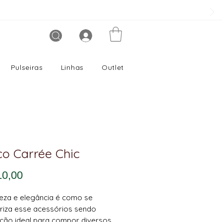
Pulseiras
Linhas
Outlet
co Carrée Chic
Preço
10,00
eza e elegância é como se
riza esse acessórios sendo
ção ideal para compor diversos