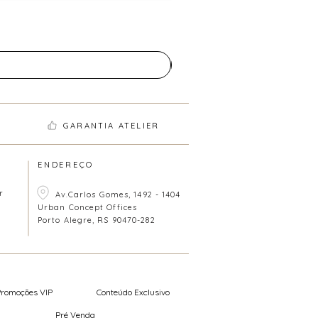
GARANTIA ATELIER
ENDEREÇO
r
Av.Carlos Gomes, 1492 - 1404
Urban Concept Offices
Porto Alegre, RS 90470-282
Promoções VIP
Conteúdo Exclusivo
Pré Venda