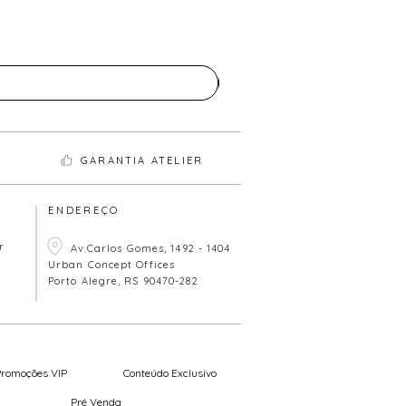
GARANTIA ATELIER
ENDEREÇO
r
Av.Carlos Gomes, 1492 - 1404
Urban Concept Offices
Porto Alegre, RS 90470-282
Promoções VIP
Conteúdo Exclusivo
Pré Venda