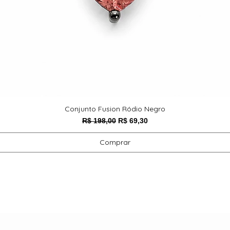
Conjunto Fusion Ródio Negro
Preço normal
Preço promocional
R$ 198,00
R$ 69,30
Comprar