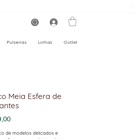
Pulseiras
Linhas
Outlet
co Meia Esfera de
hantes
Preço
9,00
co de modelos delicados e