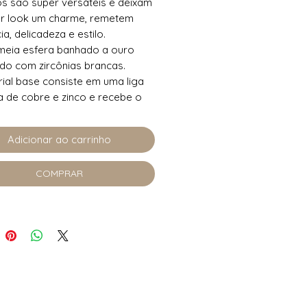
os são super versáteis e deixam
er look um charme, remetem
a, delicadeza e estilo.
meia esfera banhado a ouro
do com zircônias brancas.
ial base consiste em uma liga
a de cobre e zinco e recebe o
de ouro, acrescentamos
 um verniz de proteção que
Adicionar ao carrinho
 uma durabilidade maior da
Nossas peças não possuem o
COMPRAR
em sua composição e utilizamos
 uma camada antialérgica.
40g
ro 8mm
Zircônia