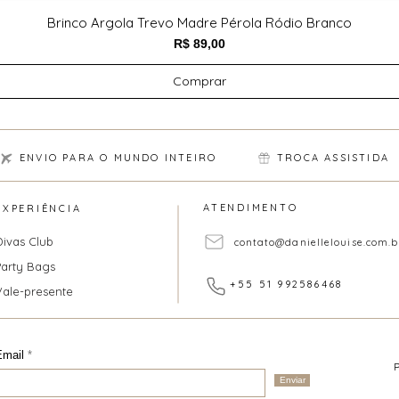
Brinco Argola Trevo Madre Pérola Ródio Branco
Preço
R$ 89,00
Comprar
ENVIO PARA O MUNDO INTEIRO
TROCA ASSISTIDA
ATENDIMENTO
EXPERIÊNCIA
Divas Club
contato@daniellelouise.com.b
Party Bags
+55 51 992586468
Vale-presente
Email
Enviar