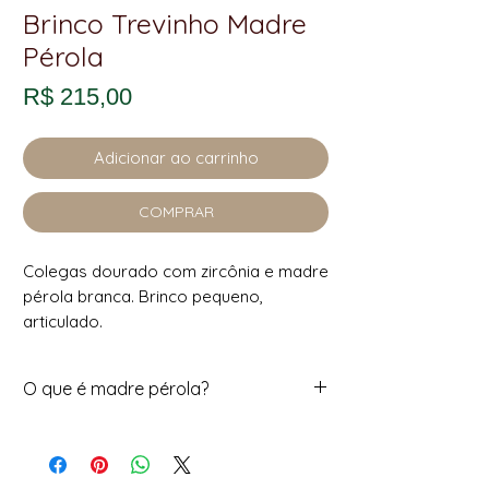
Brinco Trevinho Madre
Pérola
Preço
R$ 215,00
Adicionar ao carrinho
COMPRAR
Colegas dourado com zircônia e madre
pérola branca. Brinco pequeno,
articulado.
O que é madre pérola?
madrepérola é o
revestimento
interno natural das conchas
,
responsável pelo brilho suave e