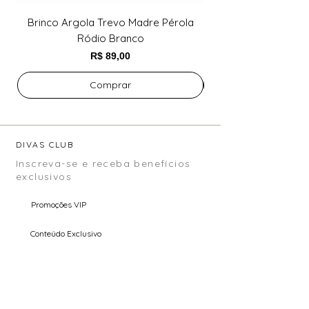
Brinco Argola Trevo Madre Pérola
Brinco Argola Trev
Ródio Branco
Preço
R$ 89,00
Comprar
DIVAS CLUB
Inscreva-se e receba benefícios
exclusivos
Promoções VIP
Conteúdo Exclusivo
Pré Venda
Email