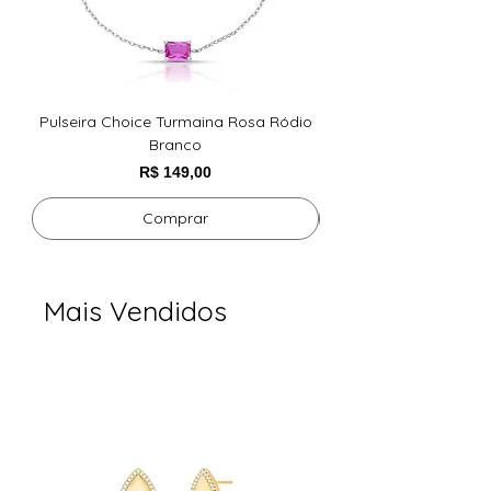
Pulseira Choice Turmaina Rosa Ródio
BRINCO DE GOTA LIS
Branco
Preço
R$ 149,00
Comprar
Mais Vendidos