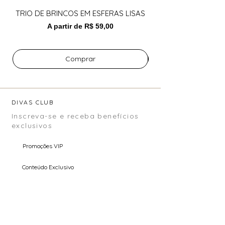
TRIO DE BRINCOS EM ESFERAS LISAS
BRINCO DE GOTA LI
Preço normal
Preço promocional
A partir de
R$ 59,00
Comprar
DIVAS CLUB
Inscreva-se e receba benefícios
exclusivos
Promoções VIP
Conteúdo Exclusivo
Pré Venda
Email