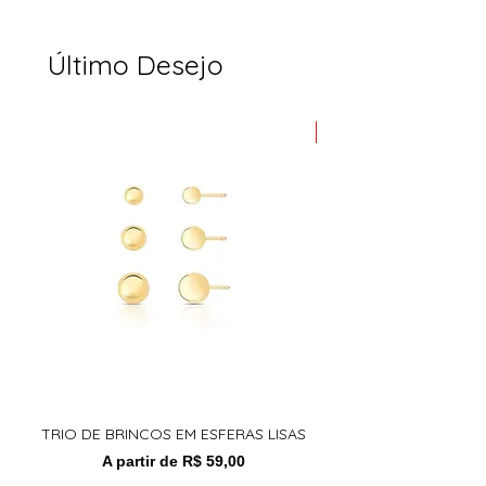
Último Desejo
Várias Cores
TRIO DE BRINCOS EM ESFERAS LISAS
Pulseira Choice Turma
Preço normal
Preço promocional
A partir de
R$ 59,00