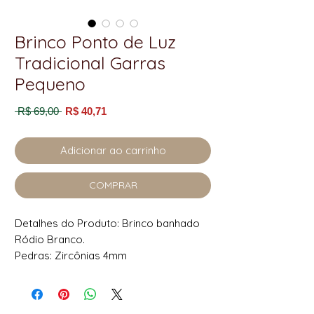
Brinco Ponto de Luz
Tradicional Garras
Pequeno
Preço
Preço
 R$ 69,00 
R$ 40,71
normal
promocional
Adicionar ao carrinho
COMPRAR
Detalhes do Produto: Brinco banhado
Ródio Branco.
Pedras: Zircônias 4mm