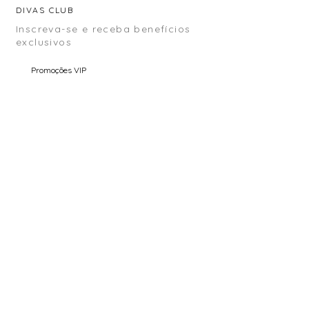
DIVAS CLUB
Inscreva-se e receba benefícios
exclusivos
Promoções VIP
Conteúdo Exclusivo
Pré Venda
Email
Enviar
COMPRA SEGURA (SSL)
ENVIO PARA O MUNDO INTEIRO
TROCA ASSISTIDA