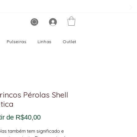
Pulseiras
Linhas
Outlet
Brincos Pérolas Shell
ética
Preço
tir de
R$40,00
promocional
las também tem significado e