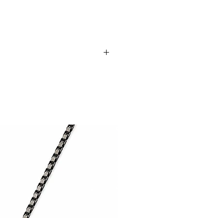
ilho perolado
das pérolas
te e versátil para joias e