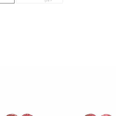
 por um processo industrial que recria o
efeito visual e o br
o uniforme e aparência delicada
, sendo uma opção elegan