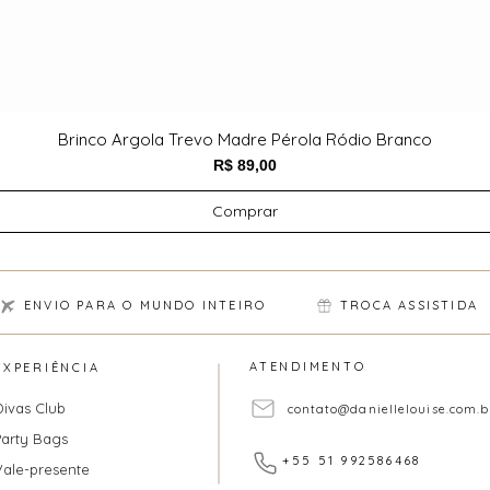
Brinco Argola Trevo Madre Pérola Ródio Branco
Preço
R$ 89,00
Comprar
ENVIO PARA O MUNDO INTEIRO
TROCA ASSISTIDA
ATENDIMENTO
EXPERIÊNCIA
Divas Club
contato@daniellelouise.com.b
Party Bags
+55 51 992586468
Vale-presente