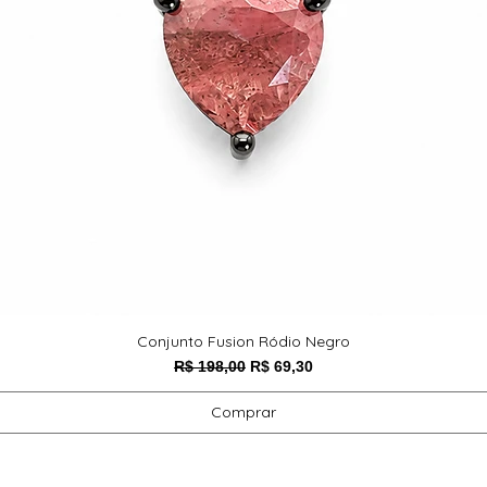
Conjunto Fusion Ródio Negro
Preço normal
Preço promocional
R$ 198,00
R$ 69,30
Comprar