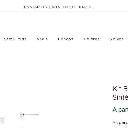
ENVIAMOS PARA TODO BRASIL
Semi Joias
Anéis
Brincos
Colares
Noivas
Kit 
Sint
A par
As péro