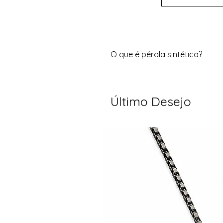
O que é pérola sintética?
A pérola sintética é produzida
tradicionais. Possui
acabament
acessórios.
Último Desejo