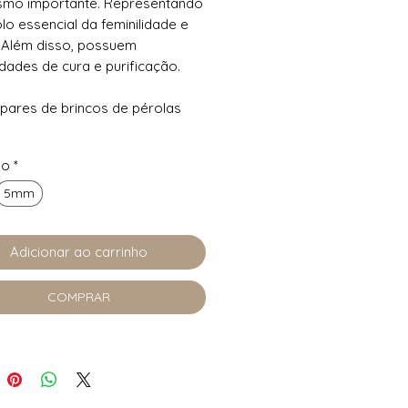
smo importante. Representando
lo essencial da feminilidade e
 Além disso, possuem
dades de cura e purificação.
s pares de brincos de pérolas
ho
*
g
ento Liso
5mm
ro 4mm, 5mm, e 7mm
Pérola Shell Sintética
Adicionar ao carrinho
COMPRAR