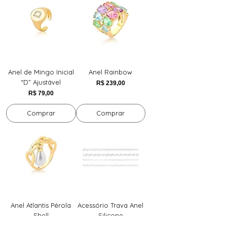
Anel de Mingo Inicial
Anel Rainbow
“D” Ajustável
Preço
R$ 239,00
Preço
R$ 79,00
Comprar
Comprar
Anel Atlantis Pérola
Acessório Trava Anel
Shell
Silicone
Preço
Preço
R$ 159,00
R$ 20,00