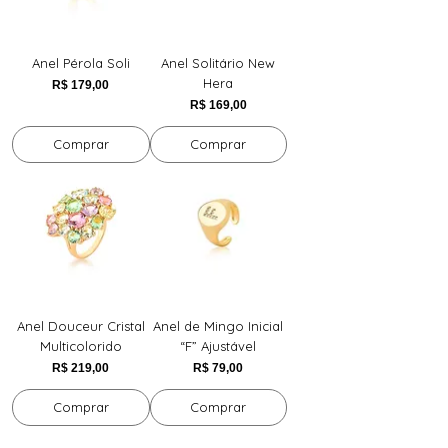
Anel Pérola Soli
Anel Solitário New
Hera
Preço
R$ 179,00
Preço
R$ 169,00
Comprar
Comprar
Anel Douceur Cristal
Anel de Mingo Inicial
Multicolorido
“F” Ajustável
Preço
Preço
R$ 219,00
R$ 79,00
Comprar
Comprar