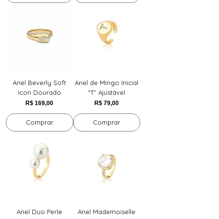
Anel Beverly Soft
Anel de Mingo Inicial
Icon Dourado
“T” Ajustável
Preço
Preço
R$ 169,00
R$ 79,00
Comprar
Comprar
Anel Duo Perle
Anel Mademoiselle