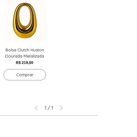
Bolsa Clutch Huston
Dourada Metalizada
Preço
R$ 219,00
Comprar
1
/
1
DIVAS CLUB
Inscreva-se e receba benefícios