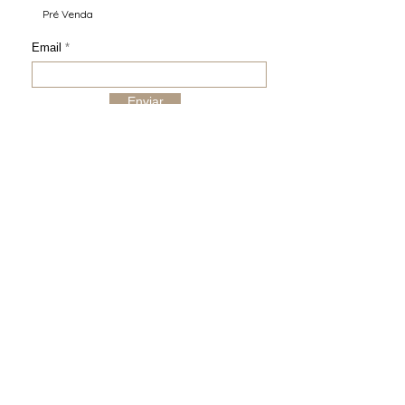
Pré Venda
Email
Enviar
COMPRA SEGURA (SSL)
ENVIO PARA O MUNDO INTEIRO
TROCA ASSISTIDA
GARANTIA ATELIER
ATENDIMENTO
contato@daniellelouise.com.br
+55 51 992586468