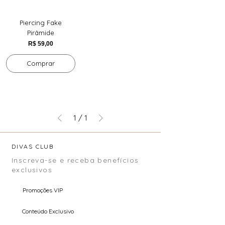
Piercing Fake
Pirâmide
Preço
R$ 59,00
Comprar
1
/
1
DIVAS CLUB
Inscreva-se e receba benefícios
exclusivos
Promoções VIP
Conteúdo Exclusivo