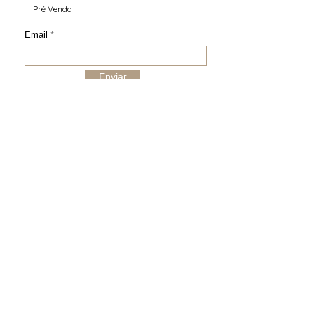
Pré Venda
Email
Enviar
COMPRA SEGURA (SSL)
ENVIO PARA O MUNDO INTEIRO
TROCA ASSISTIDA
GARANTIA ATELIER
ATENDIMENTO
contato@daniellelouise.com.br
+55 51 992586468