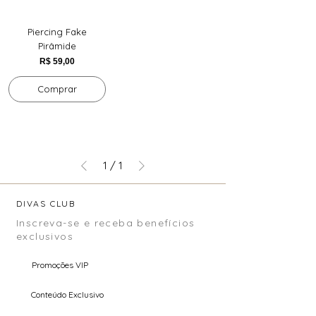
Piercing Fake
Pirâmide
Preço
R$ 59,00
Comprar
1
/
1
DIVAS CLUB
Inscreva-se e receba benefícios
exclusivos
Promoções VIP
Conteúdo Exclusivo