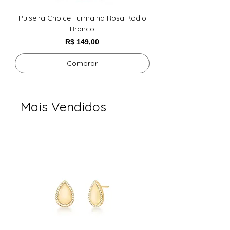
de dia
Leve, elegante e versátil
Pulseira Choice Turmaina Rosa Ródio
BRINCO DE GOTA LIS
Branco
Preço
R$ 149,00
Comprar
Mais Vendidos