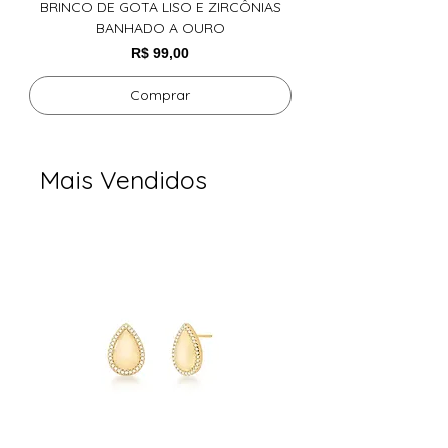
presença e sofisticação em cada
BRINCO DE GOTA LISO E ZIRCÔNIAS
ARGOLA COM CRISTAL
BANHADO A OURO
detalhe.
Preço
R$ 99,00
Comprar
Mais Vendidos