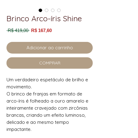
Brinco Arco-íris Shine
Preço
Preço
 R$ 419,00 
R$ 167,60
normal
promocional
Adicionar ao carrinho
COMPRAR
Um verdadeiro espetáculo de brilho e
movimento.
O brinco de franjas em formato de
arco-íris é folheado a ouro amarelo e
inteiramente cravejado com zircônias
brancas, criando um efeito luminoso,
delicado e ao mesmo tempo
impactante.
O design em camadas curvas remete à