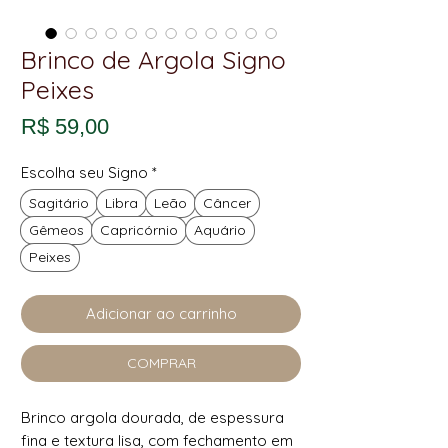
Brinco de Argola Signo
Peixes
Preço
R$ 59,00
Escolha seu Signo
*
Sagitário
Libra
Leão
Câncer
Gêmeos
Capricórnio
Aquário
Peixes
Adicionar ao carrinho
COMPRAR
Brinco argola dourada, de espessura
fina e textura lisa, com fechamento em