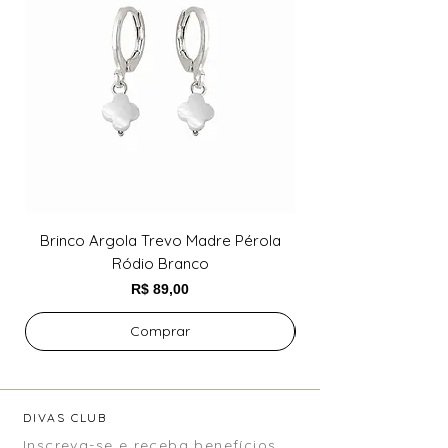
Brinco Argola Trevo Madre Pérola
Brinco Argola Trev
Ródio Branco
Preço
R$ 89,00
Comprar
DIVAS CLUB
Inscreva-se e receba benefícios