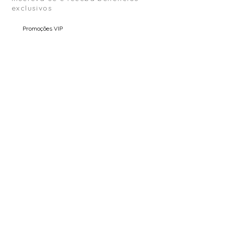
exclusivos
Promoções VIP
Conteúdo Exclusivo
Pré Venda
Email
Enviar
COMPRA SEGURA (SSL)
ENVIO PARA O MUNDO INTEIRO
TROCA ASSISTIDA
GARANTIA ATELIER