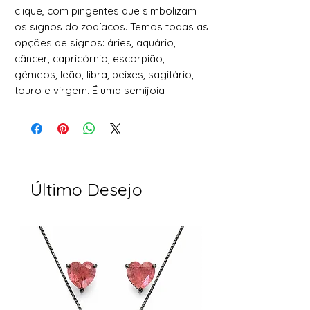
clique, com pingentes que simbolizam
os signos do zodíacos. Temos todas as
opções de signos: áries, aquário,
câncer, capricórnio, escorpião,
gêmeos, leão, libra, peixes, sagitário,
touro e virgem. É uma semijoia
banhada a ouro 18k. Este é o brinco
dourado para quem assume sem medo
seu signo e personalidade.
Peça banhada a ouro 18k, produzida
com materiais nobres, sem níquel e
Último Desejo
hipoalergênica.
Argola Folheada com 1,5cm de
diâmetro.
Escolha o pingente do seu signo.
Peça linda, delicada e charmsosa. Ideal
para dia dia ou crianças.