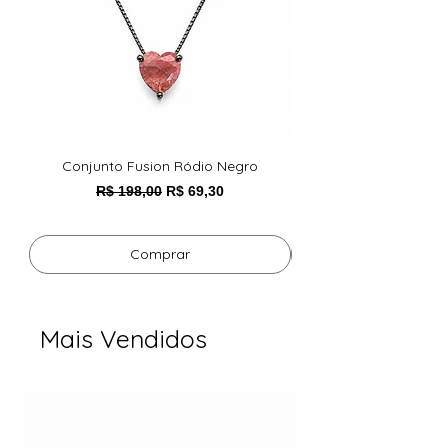
Conjunto Fusion Ródio Negro
Pulseira Foxy Esmeral
Preço normal
Preço promocional
R$ 198,00
R$ 69,30
Comprar
Mais Vendidos