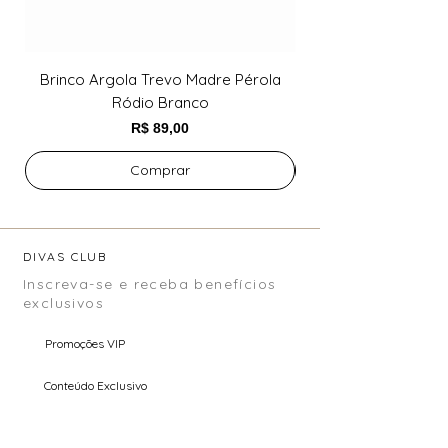
Brinco Argola Trevo Madre Pérola
Brinco Argola Trev
Ródio Branco
Preço
R$ 89,00
Comprar
DIVAS CLUB
Inscreva-se e receba benefícios
exclusivos
Promoções VIP
Conteúdo Exclusivo
Pré Venda