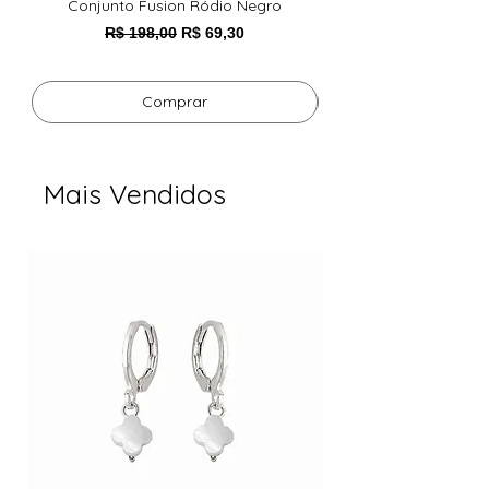
Conjunto Fusion Ródio Negro
Pulseira Foxy Esmeral
Preço normal
Preço promocional
R$ 198,00
R$ 69,30
Comprar
Mais Vendidos