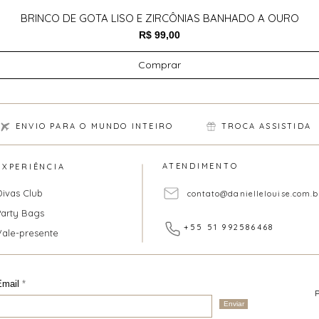
BRINCO DE GOTA LISO E ZIRCÔNIAS BANHADO A OURO
Preço
R$ 99,00
Comprar
ENVIO PARA O MUNDO INTEIRO
TROCA ASSISTIDA
ATENDIMENTO
EXPERIÊNCIA
Divas Club
contato@daniellelouise.com.b
Party Bags
+55 51 992586468
Vale-presente
Email
Enviar