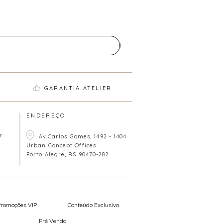
GARANTIA ATELIER
ENDEREÇO
r
Av.Carlos Gomes, 1492 - 1404
Urban Concept Offices
Porto Alegre, RS 90470-282
Promoções VIP
Conteúdo Exclusivo
Pré Venda