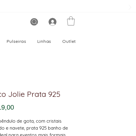
Pulseiras
Linhas
Outlet
co Jolie Prata 925
Preço
19,00
pêndulo de gota, com cristais
o e navete, prata 925 banho de
Ideal para eventos mais formais,