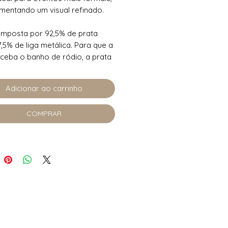
entando um visual refinado.
omposta por 92,5% de prata
7,5% de liga metálica. Para que a
ceba o banho de ródio, a prata
uma camada de cobre para
r a fixação do banho, o que
Adicionar ao carrinho
 peça mais resistente aos
 da oxidação.
COMPRAR
,00g
tura 3.9cm
argura 9mm
Cristal