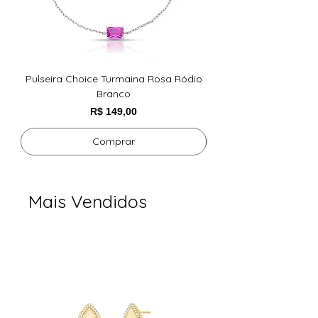
Altura 1.2cm
Largura 8mm
Pedras Cristal
Pulseira Choice Turmaina Rosa Ródio
BRINCO DE GOTA LIS
Branco
Preço
R$ 149,00
Comprar
Mais Vendidos