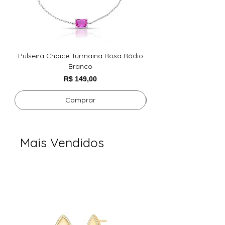
Pulseira Choice Turmaina Rosa Ródio
BRINCO DE GOTA LIS
Branco
Preço
R$ 149,00
Comprar
Mais Vendidos