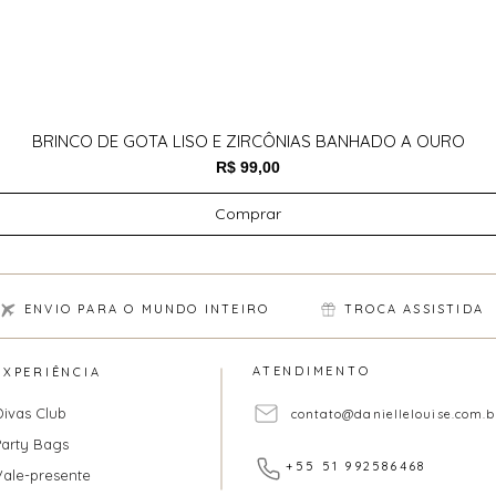
BRINCO DE GOTA LISO E ZIRCÔNIAS BANHADO A OURO
Preço
R$ 99,00
Comprar
ENVIO PARA O MUNDO INTEIRO
TROCA ASSISTIDA
ATENDIMENTO
EXPERIÊNCIA
Divas Club
contato@daniellelouise.com.b
Party Bags
+55 51 992586468
Vale-presente