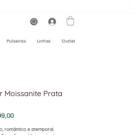
Pulseiras
Linhas
Outlet
r Moissanite Prata
Preço
99,00
o, romântico e atemporal.