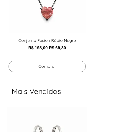
Design delicado e sofisticado
Versátil para uso diário ou ocasiões
especiais
Conjunto Fusion Ródio Negro
Pulseira Foxy Esmeral
Preço normal
Preço promocional
R$ 198,00
R$ 69,30
Comprar
Mais Vendidos