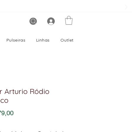
Pulseiras
Linhas
Outlet
r Arturio Ródio
nco
Preço
79,00