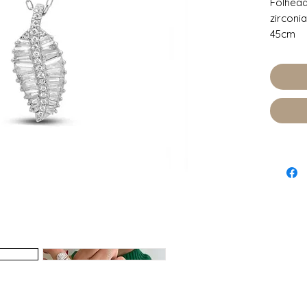
Folhead
zirconi
45cm