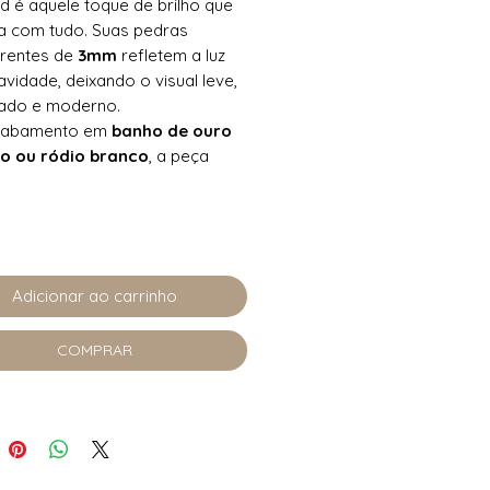
nd
é aquele toque de brilho que
a com tudo. Suas pedras
arentes de
3mm
refletem a luz
vidade, deixando o visual leve,
cado e moderno.
cabamento em
banho de ouro
o ou ródio branco
, a peça
m toque clássico e elegante,
o para iluminar a composição
icadeza.
nha 1 unidade.
Adicionar ao carrinho
COMPRAR