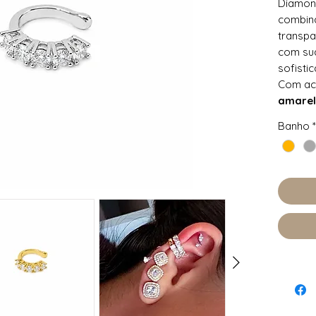
Diamo
combin
transp
com sua
sofisti
Com a
amarel
ganha u
Banho
*
perfeit
com del
Acompa