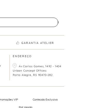
GARANTIA ATELIER
ENDEREÇO
r
Av.Carlos Gomes, 1492 - 1404
Urban Concept Offices
Porto Alegre, RS 90470-282
Promoções VIP
Conteúdo Exclusivo
Pré Venda