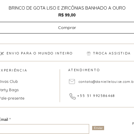
BRINCO DE GOTA LISO E ZIRCÔNIAS BANHADO A OURO
Preço
R$ 99,00
Comprar
ENVIO PARA O MUNDO INTEIRO
TROCA ASSISTIDA
ATENDIMENTO
EXPERIÊNCIA
Divas Club
contato@daniellelouise.com.b
Party Bags
+55 51 992586468
Vale-presente
Email
Enviar