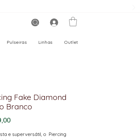
Pulseiras
Linhas
Outlet
cing Fake Diamond
o Branco
Preço
9,00
ista e superversátil, o
Piercing