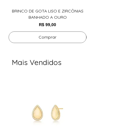
BRINCO DE GOTA LISO E ZIRCÔNIAS
ARGOLA COM CRISTAL
BANHADO A OURO
Preço
R$ 99,00
Comprar
Mais Vendidos