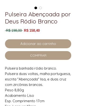
Pulseira Abençoada por
Deus Ródio Branco
Preço
Preço
 R$ 198,00 
R$ 158,40
normal
promocional
Adicionar ao carrinho
COMPRAR
Pulseira banhada ródio branco.
Pulseira duas voltas, malha portuguesa,
escrita "Abençoada" lisa, e duas cruz
com zircônias brancas.
Peso 8,80g
Acabamento Liso
Esp. Comprimento 17cm