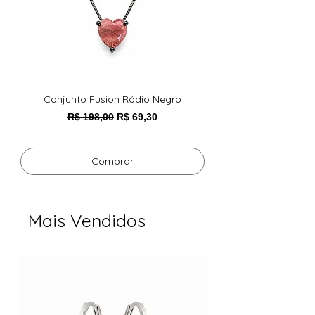
Conjunto Fusion Ródio Negro
Pulseira Foxy Esmeral
Preço normal
Preço promocional
R$ 198,00
R$ 69,30
Comprar
Mais Vendidos