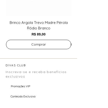
Brinco Argola Trevo Madre Pérola
Brinco Argola Trev
Ródio Branco
Preço
R$ 89,00
Comprar
DIVAS CLUB
Inscreva-se e receba benefícios
exclusivos
Promoções VIP
Conteúdo Exclusivo
Pré Venda