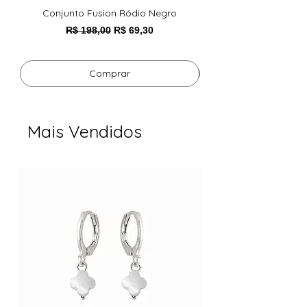
Conjunto Fusion Ródio Negro
Pulseira Foxy Esmeral
Preço normal
Preço promocional
R$ 198,00
R$ 69,30
Comprar
Mais Vendidos