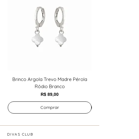
Brinco Argola Trevo Madre Pérola
Brinco Argola Trev
Ródio Branco
Preço
R$ 89,00
Comprar
DIVAS CLUB