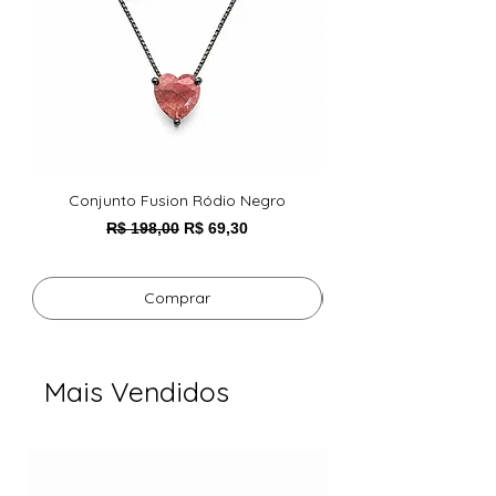
Conjunto Fusion Ródio Negro
Pulseira Foxy Esmeral
Preço normal
Preço promocional
R$ 198,00
R$ 69,30
Comprar
Mais Vendidos