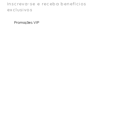
Inscreva-se e receba benefícios
exclusivos
Promoções VIP
Conteúdo Exclusivo
Pré Venda
Email
Enviar
COMPRA SEGURA (SSL)
ENVIO PARA O MUNDO INTEIRO
TROCA ASSISTIDA
GARANTIA ATELIER