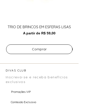
TRIO DE BRINCOS EM ESFERAS LISAS
BRINCO DE GOTA LI
Preço promocional
A partir de
R$ 59,00
Comprar
DIVAS CLUB
Inscreva-se e receba benefícios
exclusivos
Promoções VIP
Conteúdo Exclusivo