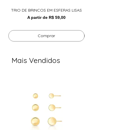
peça. Nossas peças não possuem o
níquel em sua composição e utilizamos
TRIO DE BRINCOS EM ESFERAS LISAS
Pulseira Choice Turma
também uma camada antialérgica.
Preço promocional
A partir de
R$ 59,00
Peso 7,80g
Comprar
Altura 7cm
Largura 1.8cm
Pedras Zircônia
Mais Vendidos