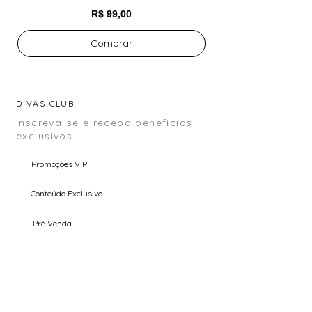
Preço
R$ 99,00
Comprar
DIVAS CLUB
Inscreva-se e receba benefícios
exclusivos
Promoções VIP
Conteúdo Exclusivo
Pré Venda
Email
Enviar