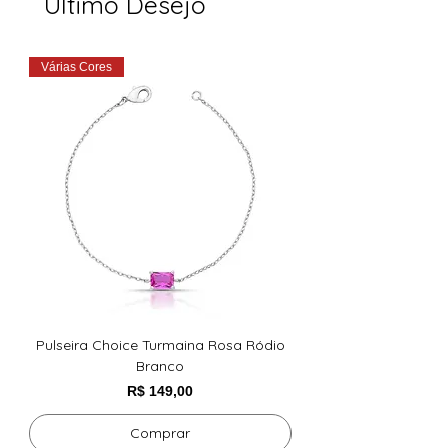
Último Desejo
Várias Cores
Pulseira Choice Turmaina Rosa Ródio
BRINCO DE GOTA LIS
Branco
Preço
R$ 149,00
Comprar