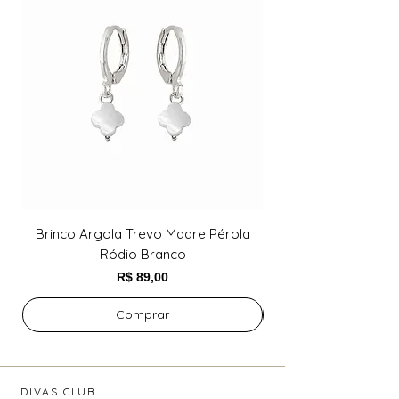
Brinco Argola Trevo Madre Pérola
Brinco Argola Trev
Ródio Branco
Preço
R$ 89,00
Comprar
DIVAS CLUB