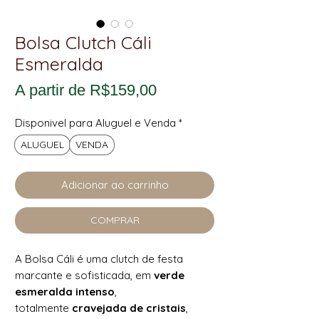
Bolsa Clutch Cáli
Esmeralda
Preço
A partir de
R$159,00
promocional
Disponivel para Aluguel e Venda
*
ALUGUEL
VENDA
Adicionar ao carrinho
COMPRAR
A Bolsa Cáli é uma clutch de festa
marcante e sofisticada, em
verde
esmeralda intenso
,
totalmente
cravejada de cristais
,