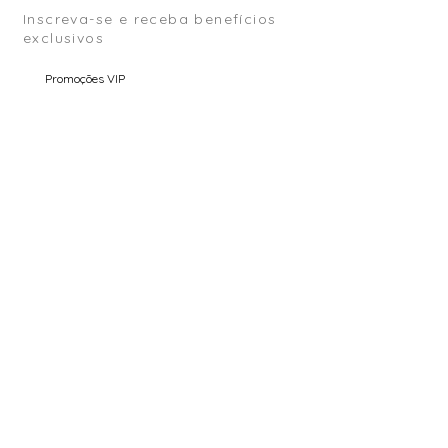
Inscreva-se e receba benefícios
exclusivos
Promoções VIP
Conteúdo Exclusivo
Pré Venda
Email
Enviar
COMPRA SEGURA (SSL)
ENVIO PARA O MUNDO INTEIRO
TROCA ASSISTIDA
GARANTIA ATELIER