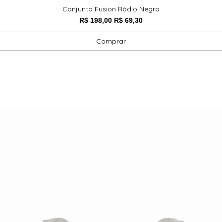
Conjunto Fusion Ródio Negro
Preço normal
Preço promocional
R$ 198,00
R$ 69,30
Comprar